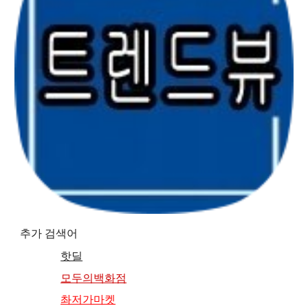
추가 검색어
핫딜
모두의백화점
촤저가마켓