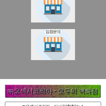
㈜오섹시코리아 - 실시간(핫한)뉴스