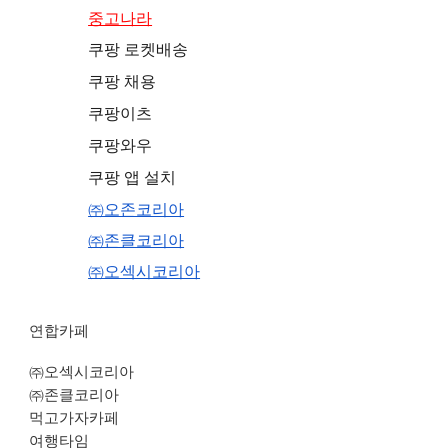
중고나라
쿠팡 로켓배송
쿠팡 채용
쿠팡이츠
쿠팡와우
쿠팡 앱 설치
㈜오존코리아
㈜존클코리아
㈜오섹시코리아
연합카페
㈜오섹시코리아
㈜존클코리아
먹고가자카페
여행타임