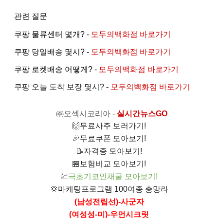
관련 질문
쿠팡 물류센터 몇개? -
모두의백화점 바로가기
쿠팡 당일배송 몇시? -
모두의백화점 바로가기
쿠팡 로켓배송 어떻게? -
모두의백화점 바로가기
쿠팡 오늘 도착 보장 몇시?
-
모두의백화점 바로가기
㈜오섹시코리아
-
실시간뉴스GO
🙌
무료사주 보러가기!
🎉
무료쿠폰 모아보기!
📝
자격증 모아보기!
🏪
보험비교 모아보기!
💹
극초기코인채굴 모아보기!
💢
마케팅프로그램 100여종 총망라
(남성전립선)-사군자
(여성성-미)-우먼시크릿