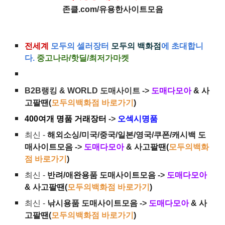
존클.com/유용한사이트모음
전세계
모두의 셀러장터
모두의 백화점
에 초대합니
다.
중고나라/핫딜/최저가마켓
B2B랭킹 & WORLD 도매사이트 ->
도매다모아
& 사
고팔땐(
모두의백화점 바로가기
)
400여개 명품 거래장터
->
오섹시명품
최신 -
해외소싱/미국/중국/일본/영국/쿠폰/캐시백 도
매사이트모음
->
도매다모아
& 사고팔땐(
모두의백화
점 바로가기
)
최신 -
반려/애완용품 도매사이트모음
->
도매다모아
& 사고팔땐(
모두의백화점 바로가기
)
최신 -
낚시용품 도매사이트모음
->
도매다모아
& 사
고팔땐(
모두의백화점 바로가기
)